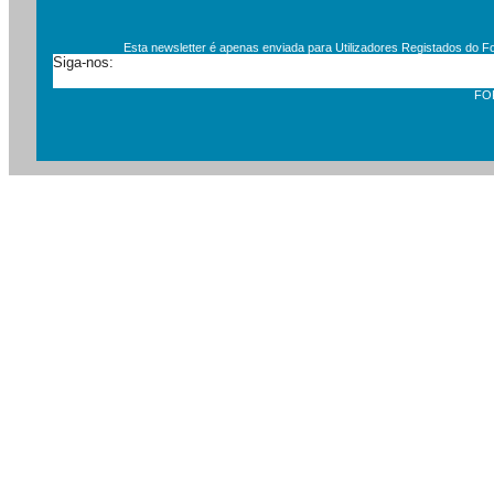
Esta newsletter é apenas enviada para Utilizadores Registados do F
Siga-nos:
FORMA-TE Newslette