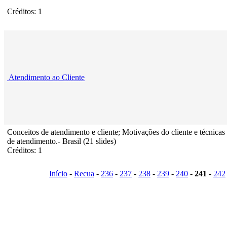
Créditos: 1
Atendimento ao Cliente
Conceitos de atendimento e cliente; Motivações do cliente e técnicas
de atendimento.- Brasil (21 slides)
Créditos: 1
Início
-
Recua
-
236
-
237
-
238
-
239
-
240
-
241
-
242