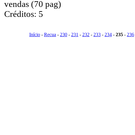
vendas (70 pag)
Créditos: 5
Início
-
Recua
-
230
-
231
-
232
-
233
-
234
-
235
-
236