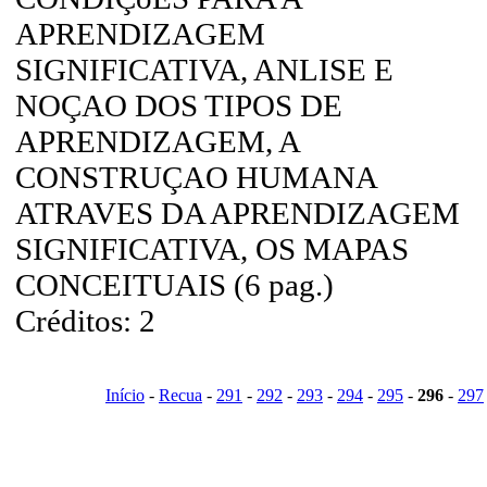
APRENDIZAGEM
SIGNIFICATIVA, ANLISE E
NOÇAO DOS TIPOS DE
APRENDIZAGEM, A
CONSTRUÇAO HUMANA
ATRAVES DA APRENDIZAGEM
SIGNIFICATIVA, OS MAPAS
CONCEITUAIS (6 pag.)
Créditos: 2
Início
-
Recua
-
291
-
292
-
293
-
294
-
295
-
296
-
297