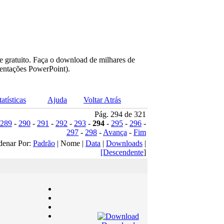
e gratuito. Faça o download de milhares de
sentações PowerPoint).
tatísticas
Ajuda
Voltar Atrás
Pág. 294 de 321
289
-
290
-
291
-
292
-
293
-
294
-
295
-
296
-
297
-
298
-
Avança
-
Fim
denar Por:
Padrão
| Nome |
Data
|
Downloads
|
[Descendente
]