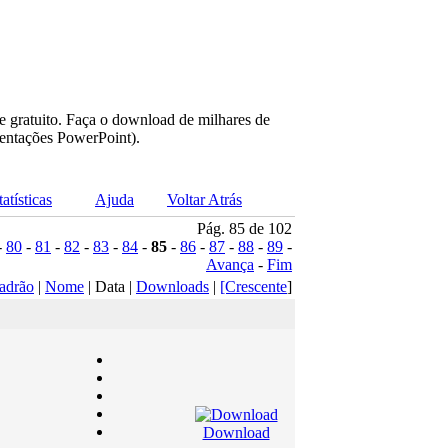
e gratuito. Faça o download de milhares de
sentações PowerPoint).
tatísticas
Ajuda
Voltar Atrás
Pág. 85 de 102
-
80
-
81
-
82
-
83
-
84
-
85
-
86
-
87
-
88
-
89
-
Avança
-
Fim
adrão
|
Nome
| Data |
Downloads
|
[Crescente
]
Download