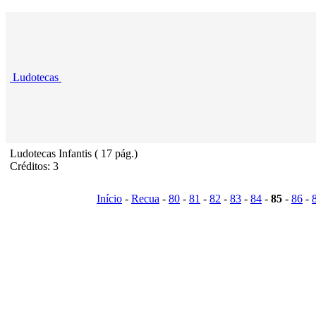
Ludotecas
Ludotecas Infantis ( 17 pág.)
Créditos: 3
Início
-
Recua
-
80
-
81
-
82
-
83
-
84
-
85
-
86
-