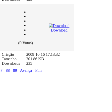
Download
(0 Votos)
Criação
2009-10-16 17:13:32
Tamanho
201.86 KB
Downloads
235
87
-
88
-
89
-
Avança
-
Fim