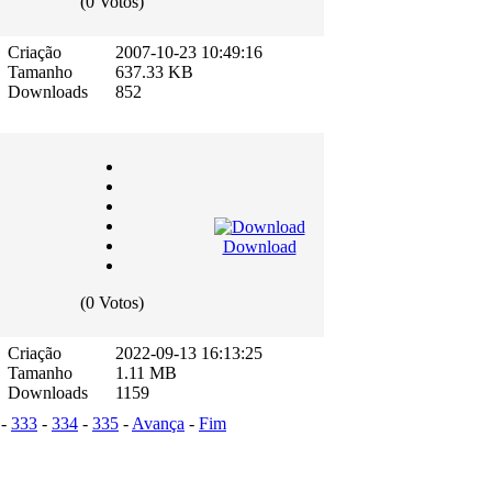
(0 Votos)
Criação
2007-10-23 10:49:16
Tamanho
637.33 KB
Downloads
852
Download
(0 Votos)
Criação
2022-09-13 16:13:25
Tamanho
1.11 MB
Downloads
1159
-
333
-
334
-
335
-
Avança
-
Fim