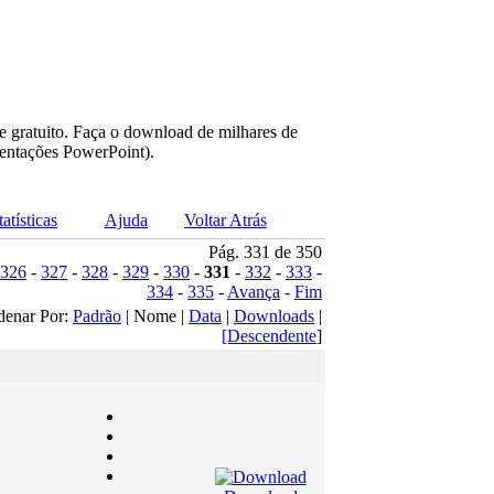
e gratuito. Faça o download de milhares de
sentações PowerPoint).
tatísticas
Ajuda
Voltar Atrás
Pág. 331 de 350
326
-
327
-
328
-
329
-
330
-
331
-
332
-
333
-
334
-
335
-
Avança
-
Fim
denar Por:
Padrão
| Nome |
Data
|
Downloads
|
[Descendente
]