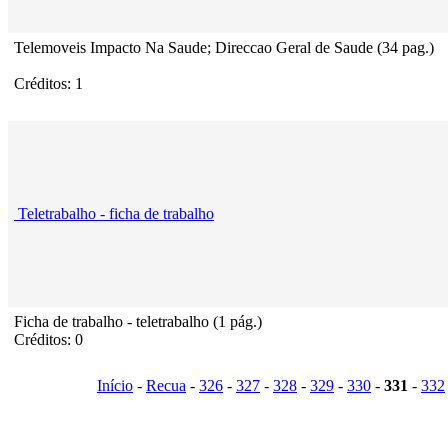
Telemoveis Impacto Na Saude; Direccao Geral de Saude (34 pag.)
Créditos: 1
Teletrabalho - ficha de trabalho
Ficha de trabalho - teletrabalho (1 pág.)
Créditos: 0
Início
-
Recua
-
326
-
327
-
328
-
329
-
330
-
331
-
332