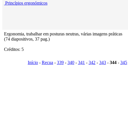
Princípios ergonómicos
Ergonomia, trabalhar em posturas neutras, várias imagens práticas
(74 diapositivos, 37 pag.)
Créditos: 5
Início
-
Recua
-
339
-
340
-
341
-
342
-
343
-
344
-
345