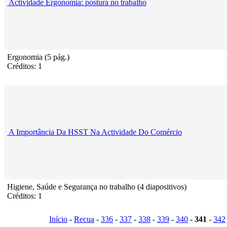
Actividade Ergonomia: postura no trabalho
Ergonomia (5 pág.)
Créditos: 1
A Importância Da HSST Na Actividade Do Comércio
Higiene, Saúde e Segurança no trabalho (4 diapositivos)
Créditos: 1
Início
-
Recua
-
336
-
337
-
338
-
339
-
340
-
341
-
342