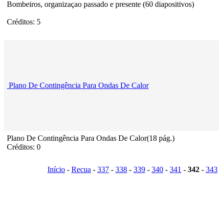
Bombeiros, organizaçao passado e presente (60 diapositivos)
Créditos: 5
Plano De Contingência Para Ondas De Calor
Plano De Contingência Para Ondas De Calor(18 pág.)
Créditos: 0
Início
-
Recua
-
337
-
338
-
339
-
340
-
341
-
342
-
343