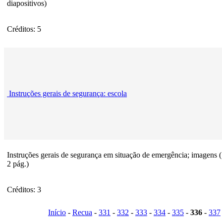
diapositivos)
Créditos: 5
Instruções gerais de segurança: escola
Instruções gerais de segurança em situação de emergência; imagens (
2 pág.)
Créditos: 3
Início
-
Recua
-
331
-
332
-
333
-
334
-
335
-
336
-
337