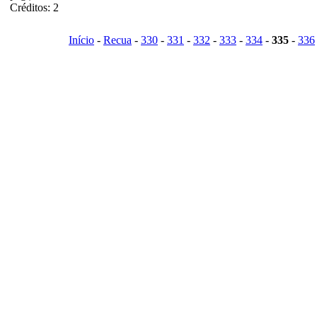
Créditos: 2
Início
-
Recua
-
330
-
331
-
332
-
333
-
334
-
335
-
336