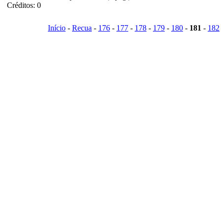
Créditos: 0
Início
-
Recua
-
176
-
177
-
178
-
179
-
180
-
181
-
182