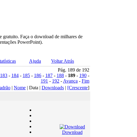
e gratuito. Faça o download de milhares de
sentações PowerPoint).
tatísticas
Ajuda
Voltar Atrás
Pág. 189 de 192
183
-
184
-
185
-
186
-
187
-
188
-
189
-
190
-
191
-
192
-
Avança
-
Fim
adrão
|
Nome
| Data |
Downloads
|
[Crescente
]
Download