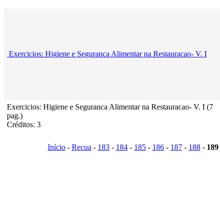
Exercicios: Higiene e Seguranca Alimentar na Restauracao- V. I
Exercicios: Higiene e Seguranca Alimentar na Restauracao- V. I (7
pag.)
Créditos: 3
Início
-
Recua
-
183
-
184
-
185
-
186
-
187
-
188
-
189