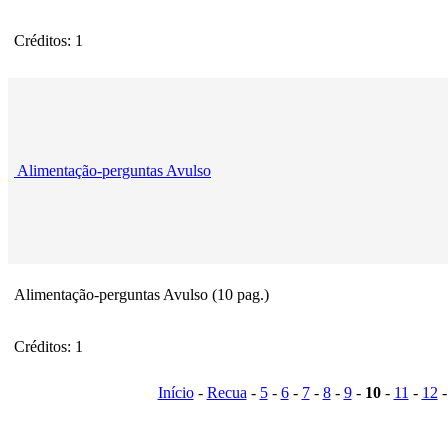
Créditos: 1
Alimentação-perguntas Avulso
Alimentação-perguntas Avulso (10 pag.)
Créditos: 1
Início
-
Recua
-
5
-
6
-
7
-
8
-
9
-
10
-
11
-
12