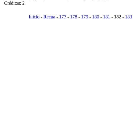
Créditos: 2
Início
-
Recua
-
177
-
178
-
179
-
180
-
181
-
182
-
183