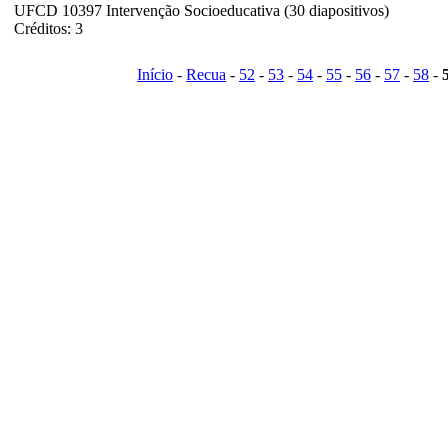
UFCD 10397 Intervenção Socioeducativa (30 diapositivos)
Créditos: 3
Início
-
Recua
-
52
-
53
-
54
-
55
-
56
-
57
-
58
-