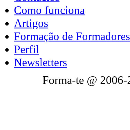
Como funciona
Artigos
Formação de Formadores
Perfil
Newsletters
Forma-te @ 2006-