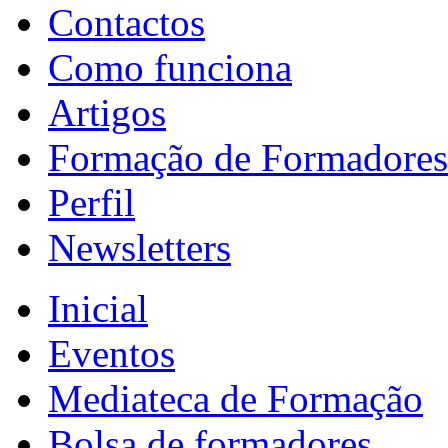
Contactos
Como funciona
Artigos
Formação de Formadores
Perfil
Newsletters
Inicial
Eventos
Mediateca de Formação
Bolsa de formadores