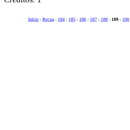
Início
-
Recua
-
184
-
185
-
186
-
187
-
188
-
189
-
190