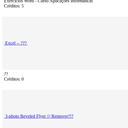
Exercicios Word - Curso Aplicações Informáticas
Créditos: 5
Excel -- ???
??
Créditos: 0
3-photo Beveled Flyer /// Remover?!?