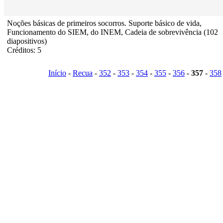
Noções básicas de primeiros socorros. Suporte básico de vida,
Funcionamento do SIEM, do INEM, Cadeia de sobrevivência (102
diapositivos)
Créditos: 5
Início
-
Recua
-
352
-
353
-
354
-
355
-
356
-
357
-
358