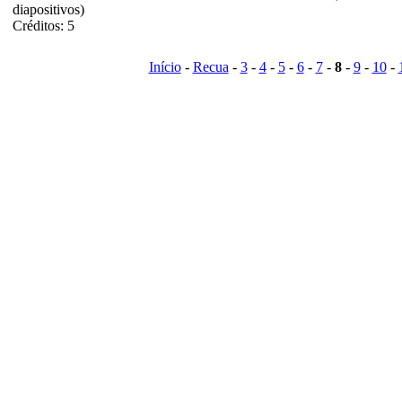
diapositivos)
Créditos: 5
Início
-
Recua
-
3
-
4
-
5
-
6
-
7
-
8
-
9
-
10
-