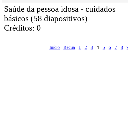
Saúde da pessoa idosa - cuidados
básicos (58 diapositivos)
Créditos: 0
Início
-
Recua
-
1
-
2
-
3
-
4
-
5
-
6
-
7
-
8
-