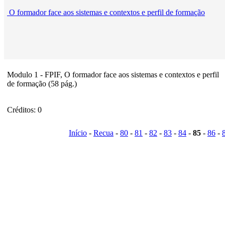
O formador face aos sistemas e contextos e perfil de formação
Modulo 1 - FPIF, O formador face aos sistemas e contextos e perfil
de formação (58 pág.)
Créditos: 0
Início
-
Recua
-
80
-
81
-
82
-
83
-
84
-
85
-
86
-