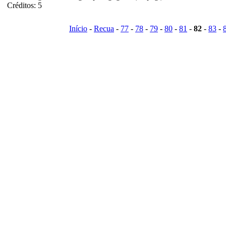
Créditos: 5
Início
-
Recua
-
77
-
78
-
79
-
80
-
81
-
82
-
83
-