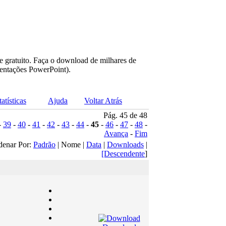
e gratuito. Faça o download de milhares de
sentações PowerPoint).
tatísticas
Ajuda
Voltar Atrás
Pág. 45 de 48
-
39
-
40
-
41
-
42
-
43
-
44
-
45
-
46
-
47
-
48
-
Avança
-
Fim
denar Por:
Padrão
| Nome |
Data
|
Downloads
|
[Descendente
]