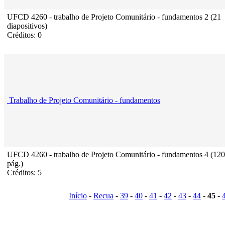
UFCD 4260 - trabalho de Projeto Comunitário - fundamentos 2 (21
diapositivos)
Créditos: 0
Trabalho de Projeto Comunitário - fundamentos
UFCD 4260 - trabalho de Projeto Comunitário - fundamentos 4 (120
pág.)
Créditos: 5
Início
-
Recua
-
39
-
40
-
41
-
42
-
43
-
44
-
45
-