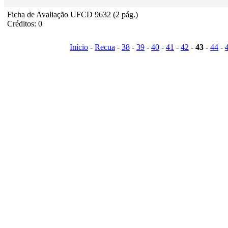
Ficha de Avaliação UFCD 9632 (2 pág.)
Créditos: 0
Início
-
Recua
-
38
-
39
-
40
-
41
-
42
-
43
-
44
-