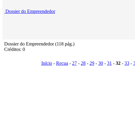
Dossier do Empreendedor
Dossier do Empreendedor (118 pág.)
Créditos: 0
Início
-
Recua
-
27
-
28
-
29
-
30
-
31
-
32
-
33
-