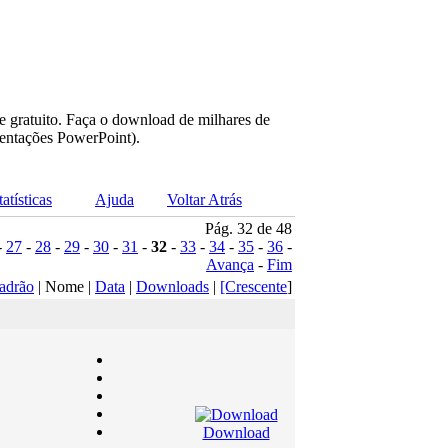
e gratuito. Faça o download de milhares de
sentações PowerPoint).
tatísticas
Ajuda
Voltar Atrás
Pág. 32 de 48
-
27
-
28
-
29
-
30
-
31
-
32
-
33
-
34
-
35
-
36
-
Avança
-
Fim
adrão
| Nome |
Data
|
Downloads
|
[Crescente
]
Download