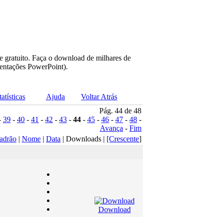
e gratuito. Faça o download de milhares de
sentações PowerPoint).
tatísticas
Ajuda
Voltar Atrás
Pág. 44 de 48
-
39
-
40
-
41
-
42
-
43
-
44
-
45
-
46
-
47
-
48
-
Avança
-
Fim
adrão
|
Nome
|
Data
| Downloads |
[Crescente
]
Download