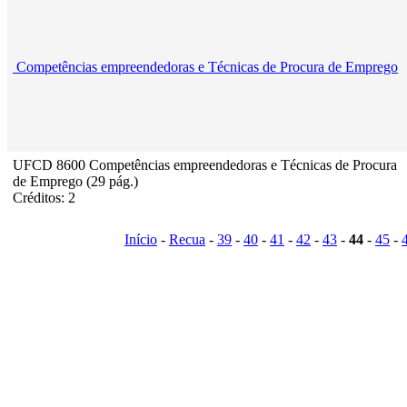
Competências empreendedoras e Técnicas de Procura de Emprego
UFCD 8600 Competências empreendedoras e Técnicas de Procura
de Emprego (29 pág.)
Créditos: 2
Início
-
Recua
-
39
-
40
-
41
-
42
-
43
-
44
-
45
-