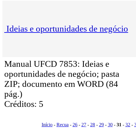
Ideias e oportunidades de negócio
Manual UFCD 7853: Ideias e
oportunidades de negócio; pasta
ZIP; documento em WORD (84
pág.)
Créditos: 5
Início
-
Recua
-
26
-
27
-
28
-
29
-
30
-
31
-
32
-