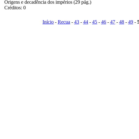
Origens e decadência dos impérios (29 pág.)
Créditos: 0
Início
-
Recua
-
43
-
44
-
45
-
46
-
47
-
48
-
49
-