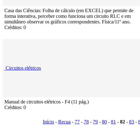
Casa das Ciências: Folha de cálculo (em EXCEL) que permite de
forma interativa, perceber como funciona um circuito RLC e em
simultâneo observar os gráficos correspondentes. Física/11º ano.
Créditos: 0
Circuitos elétricos
Manual de circuitos elétricos - F4 (11 pág.)
Créditos: 0
Início
-
Recua
-
77
-
78
-
79
-
80
-
81
-
82
-
83
-