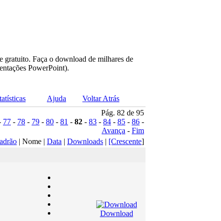
e gratuito. Faça o download de milhares de
sentações PowerPoint).
tatísticas
Ajuda
Voltar Atrás
Pág. 82 de 95
-
77
-
78
-
79
-
80
-
81
-
82
-
83
-
84
-
85
-
86
-
Avança
-
Fim
adrão
| Nome |
Data
|
Downloads
|
[Crescente
]
Download