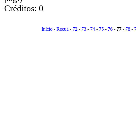
Créditos: 0
Início
-
Recua
-
72
-
73
-
74
-
75
-
76
-
77
-
78
-