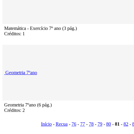
Matemática - Exercício 7º ano (3 pág.)
Créditos: 1
Geometria 7ºano
Geometria 7ºano (6 pág.)
Créditos: 2
Início
-
Recua
-
76
-
77
-
78
-
79
-
80
-
81
-
82
-