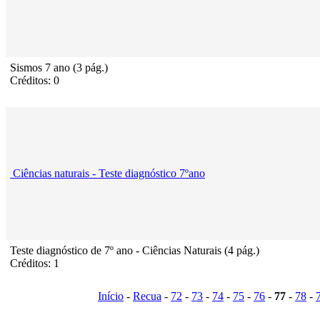
Sismos 7 ano (3 pág.)
Créditos: 0
Ciências naturais - Teste diagnóstico 7ºano
Teste diagnóstico de 7º ano - Ciências Naturais (4 pág.)
Créditos: 1
Início
-
Recua
-
72
-
73
-
74
-
75
-
76
-
77
-
78
-