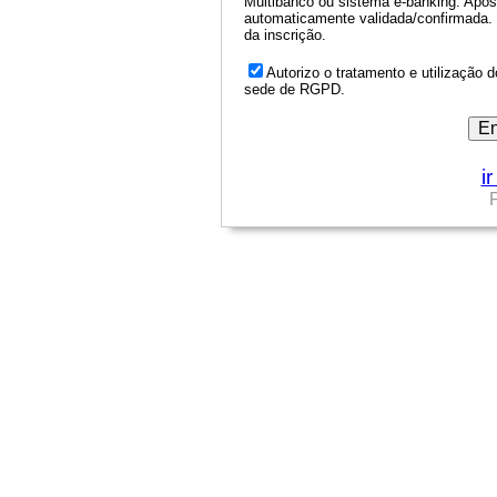
Multibanco ou sistema e-banking. Após
automaticamente validada/confirmada.
da inscrição.
Autorizo o tratamento e utilizaçã
sede de RGPD.
i