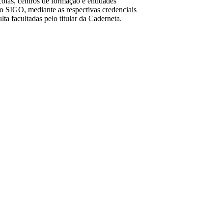
olas, centros de formação e entidades
o SIGO, mediante as respectivas credenciais
ta facultadas pelo titular da Caderneta.