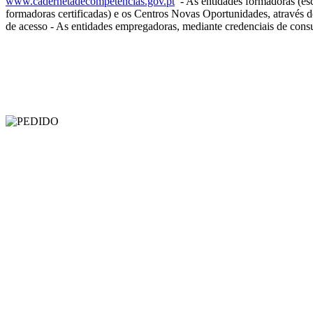
www.cadernetadecompetencias.gov.pt
- As entidades formadoras (esc
formadoras certificadas) e os Centros Novas Oportunidades, através d
de acesso - As entidades empregadoras, mediante credenciais de consul