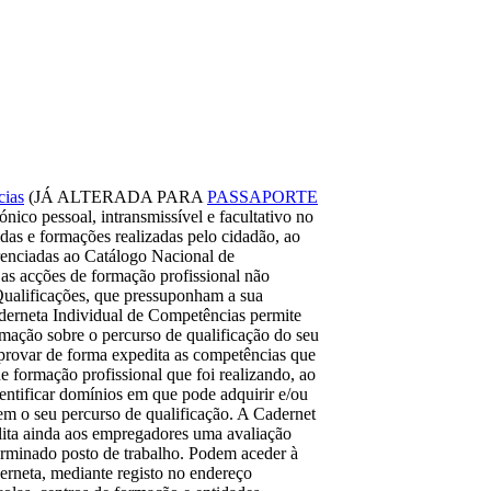
cias
(JÁ ALTERADA PARA
PASSAPORTE
nico pessoal, intransmissível e facultativo no
das e formações realizadas pelo cidadão, ao
renciadas ao Catálogo Nacional de
as acções de formação profissional não
Qualificações, que pressuponham a sua
erneta Individual de Competências permite
rmação sobre o percurso de qualificação do seu
mprovar de forma expedita as competências que
 formação profissional que foi realizando, ao
entificar domínios em que pode adquirir e/ou
m o seu percurso de qualificação. A Cadernet
lita ainda aos empregadores uma avaliação
erminado posto de trabalho. Podem aceder à
erneta, mediante registo no endereço