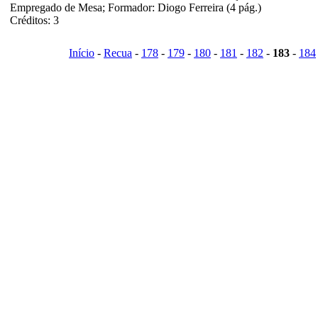
Empregado de Mesa; Formador: Diogo Ferreira (4 pág.)
Créditos: 3
Início
-
Recua
-
178
-
179
-
180
-
181
-
182
-
183
-
184