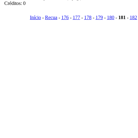
Créditos: 0
Início
-
Recua
-
176
-
177
-
178
-
179
-
180
-
181
-
182