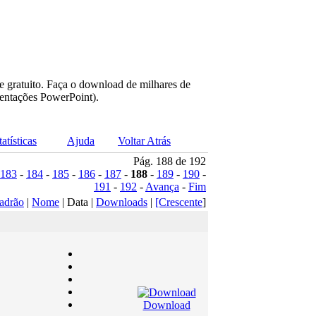
e gratuito. Faça o download de milhares de
sentações PowerPoint).
tatísticas
Ajuda
Voltar Atrás
Pág. 188 de 192
183
-
184
-
185
-
186
-
187
-
188
-
189
-
190
-
191
-
192
-
Avança
-
Fim
adrão
|
Nome
| Data |
Downloads
|
[Crescente
]
Download