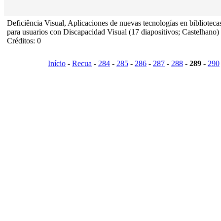
Deficiência Visual, Aplicaciones de nuevas tecnologías en biblioteca
para usuarios con Discapacidad Visual (17 diapositivos; Castelhano)
Créditos: 0
Início
-
Recua
-
284
-
285
-
286
-
287
-
288
-
289
-
290