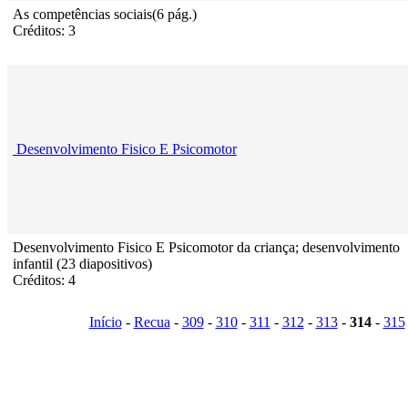
As competências sociais(6 pág.)
Créditos: 3
Desenvolvimento Fisico E Psicomotor
Desenvolvimento Fisico E Psicomotor da criança; desenvolvimento
infantil (23 diapositivos)
Créditos: 4
Início
-
Recua
-
309
-
310
-
311
-
312
-
313
-
314
-
315