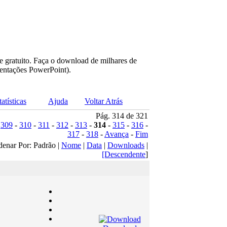
e gratuito. Faça o download de milhares de
sentações PowerPoint).
tatísticas
Ajuda
Voltar Atrás
Pág. 314 de 321
-
309
-
310
-
311
-
312
-
313
-
314
-
315
-
316
-
317
-
318
-
Avança
-
Fim
denar Por: Padrão |
Nome
|
Data
|
Downloads
|
[Descendente
]