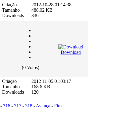
Criação
2012-10-28 01:14:38
Tamanho
488.02 KB
Downloads
336
Download
(0 Votos)
Criação
2012-11-05 01:03:17
Tamanho
168.6 KB
Downloads
120
-
316
-
317
-
318
-
Avança
-
Fim