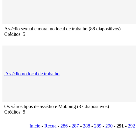
Assédio sexual e moral no local de trabalho (88 diapositivos)
Créditos: 5
Assédio no local de trabalho
Os vários tipos de assédio e Mobbing (37 diapositivos)
Créditos: 5
Início
-
Recua
-
286
-
287
-
288
-
289
-
290
-
291
-
292