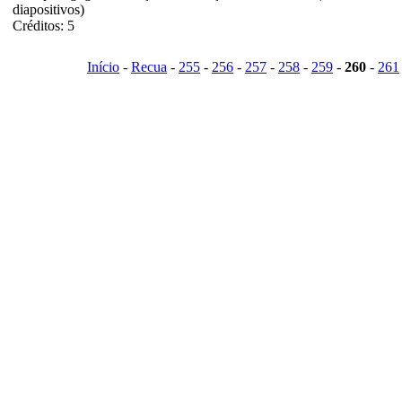
diapositivos)
Créditos: 5
Início
-
Recua
-
255
-
256
-
257
-
258
-
259
-
260
-
261