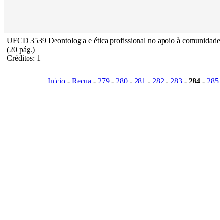
UFCD 3539 Deontologia e ética profissional no apoio à comunidade
(20 pág.)
Créditos: 1
Início
-
Recua
-
279
-
280
-
281
-
282
-
283
-
284
-
285