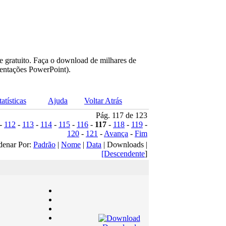
e gratuito. Faça o download de milhares de
sentações PowerPoint).
tatísticas
Ajuda
Voltar Atrás
Pág. 117 de 123
-
112
-
113
-
114
-
115
-
116
-
117
-
118
-
119
-
120
-
121
-
Avança
-
Fim
denar Por:
Padrão
|
Nome
|
Data
| Downloads |
[Descendente
]