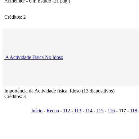
Alzheimer - Um Estudo (21 pag.)
Créditos: 2
A Actividade Física No Idoso
Importância da Actividade física, Idoso (13 diapositivos)
Créditos: 3
Início
-
Recua
-
112
-
113
-
114
-
115
-
116
-
117
-
118