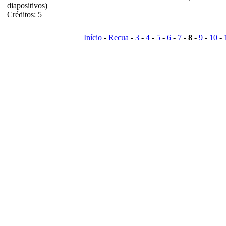
diapositivos)
Créditos: 5
Início
-
Recua
-
3
-
4
-
5
-
6
-
7
-
8
-
9
-
10
-