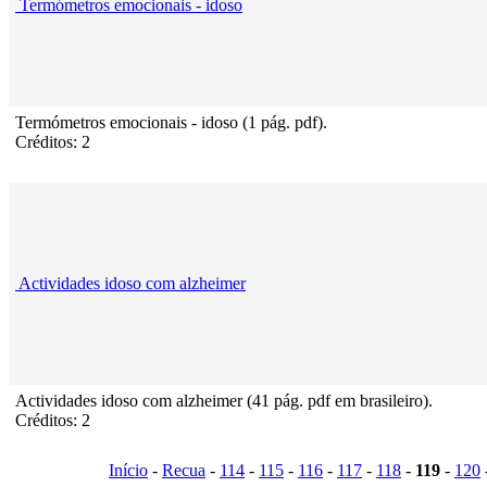
Termómetros emocionais - idoso
Termómetros emocionais - idoso (1 pág. pdf).
Créditos: 2
Actividades idoso com alzheimer
Actividades idoso com alzheimer (41 pág. pdf em brasileiro).
Créditos: 2
Início
-
Recua
-
114
-
115
-
116
-
117
-
118
-
119
-
120